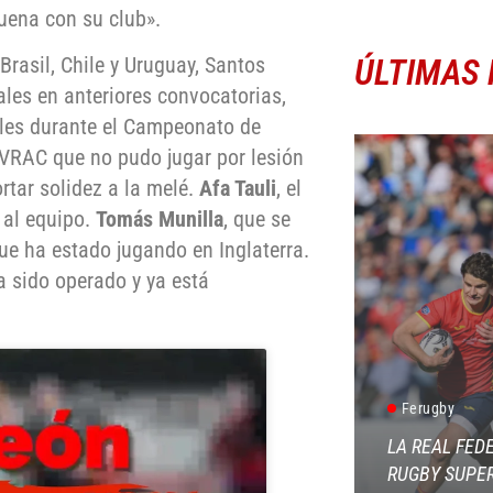
ena con su club».
ÚLTIMAS 
Brasil, Chile y Uruguay, Santos
les en anteriores convocatorias,
bles durante el Campeonato de
l VRAC que no pudo jugar por lesión
rtar solidez a la melé.
Afa Tauli
, el
 al equipo.
Tomás Munilla
, que se
que ha estado jugando en Inglaterra.
a sido operado y ya está
Ferugby
LA REAL FED
RUGBY SUPER