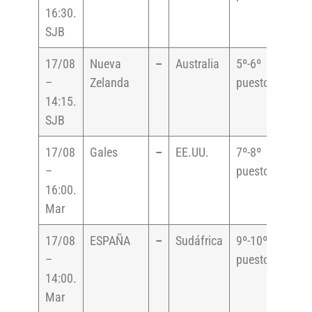
16:30.
SJB
17/08
Nueva
–
Australia
5º-6º
–
Zelanda
puesto
14:15.
SJB
17/08
Gales
–
EE.UU.
7º-8º
–
puesto
16:00.
Mar
17/08
ESPAÑA
–
Sudáfrica
9º-10º
–
puesto
14:00.
Mar