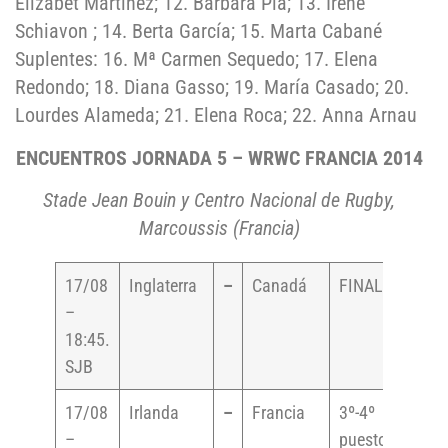
Elizabet Martínez; 12. Bárbara Plá; 13. Irene
Schiavon ; 14. Berta García; 15. Marta Cabané
Suplentes: 16. Mª Carmen Sequedo; 17. Elena
Redondo; 18. Diana Gasso; 19. María Casado; 20.
Lourdes Alameda; 21. Elena Roca; 22. Anna Arnau
ENCUENTROS JORNADA 5 – WRWC FRANCIA 2014
Stade Jean Bouin y Centro Nacional de Rugby,
Marcoussis (Francia)
17/08
Inglaterra
–
Canadá
FINAL
–
18:45.
SJB
17/08
Irlanda
–
Francia
3º-4º
–
puesto