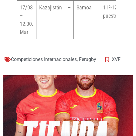
17/08
Kazajistán
–
Samoa
11º-12º
–
puesto
12:00.
Mar
Competiciones Internacionales
,
Ferugby
XVF