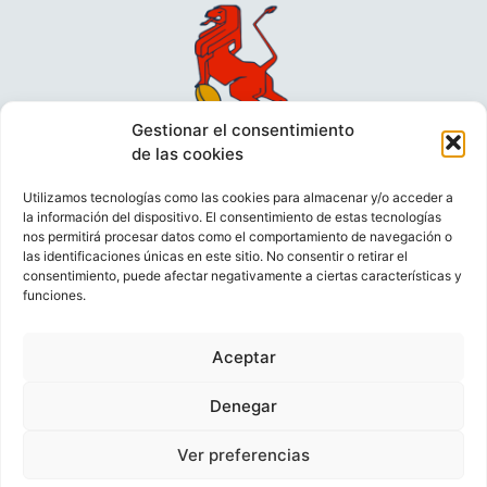
Gestionar el consentimiento
de las cookies
Utilizamos tecnologías como las cookies para almacenar y/o acceder a
la información del dispositivo. El consentimiento de estas tecnologías
nos permitirá procesar datos como el comportamiento de navegación o
las identificaciones únicas en este sitio. No consentir o retirar el
consentimiento, puede afectar negativamente a ciertas características y
funciones.
VIDEOCONFERENCIAS
POLÍTICA DE PRIVACIDAD
Aceptar
POLÍTICA DE COOKIES
POLÍTICA DE VENTAS
AVISO LEGAL
CONTACTO
Denegar
Ver preferencias
© FEDERACIÓN ESPAÑOLA DE RUGBY 2023.
DESARROLLADO POR
TOOOLS
.