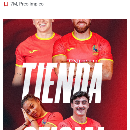
7M
,
Preolímpico