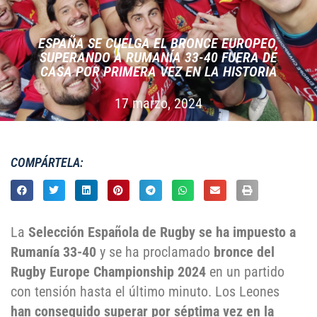
ESPAÑA SE CUELGA EL BRONCE EUROPEO,
SUPERANDO A RUMANÍA 33-40 FUERA DE
CASA POR PRIMERA VEZ EN LA HISTORIA
17 marzo, 2024
COMPÁRTELA:
La
Selección Española de Rugby se ha impuesto a
Rumanía 33-40
y se ha proclamado
bronce del
Rugby Europe Championship 2024
en un partido
con tensión hasta el último minuto. Los Leones
han conseguido superar por séptima vez en la