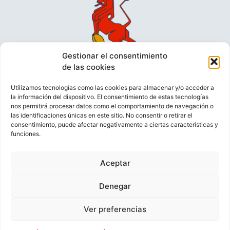
Gestionar el consentimiento
de las cookies
Utilizamos tecnologías como las cookies para almacenar y/o acceder a
la información del dispositivo. El consentimiento de estas tecnologías
nos permitirá procesar datos como el comportamiento de navegación o
las identificaciones únicas en este sitio. No consentir o retirar el
consentimiento, puede afectar negativamente a ciertas características y
funciones.
VIDEOCONFERENCIAS
POLÍTICA DE PRIVACIDAD
Aceptar
POLÍTICA DE COOKIES
POLÍTICA DE VENTAS
AVISO LEGAL
CONTACTO
Denegar
Ver preferencias
© FEDERACIÓN ESPAÑOLA DE RUGBY 2023.
DESARROLLADO POR
TOOOLS
.