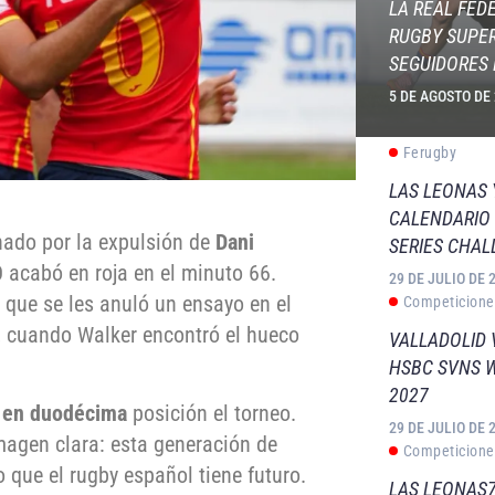
LA REAL FED
RUGBY SUPER
SEGUIDORES 
5 DE AGOSTO DE
Ferugby
LAS LEONAS
CALENDARIO 
onado por la expulsión de
Dani
SERIES CHAL
O acabó en roja en el minuto 66.
29 DE JULIO DE 
e que se les anuló un ensayo en el
Competicione
8, cuando Walker encontró el hueco
VALLADOLID 
HSBC SVNS 
2027
ó en duodécima
posición el torneo.
29 DE JULIO DE 
magen clara: esta generación de
Competicione
que el rugby español tiene futuro.
LAS LEONAS7