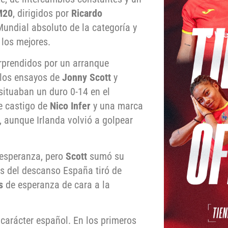
M20
, dirigidos por
Ricardo
undial absoluto de la categoría y
 los mejores.
rprendidos por un arranque
 los ensayos de
Jonny Scott
y
 situaban un duro 0-14 en el
e castigo de
Nico Infer
y una marca
, aunque Irlanda volvió a golpear
 esperanza, pero
Scott
sumó su
es del descanso España tiró de
s
de esperanza de cara a la
carácter español. En los primeros