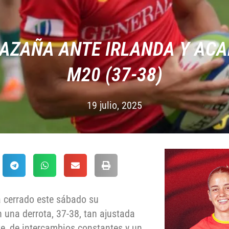
AZAÑA ANTE IRLANDA Y ACA
M20 (37-38)
19 julio, 2025
 cerrado este sábado su
 una derrota, 37-38, tan ajustada
te, de intercambios constantes y un