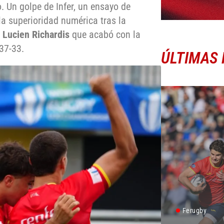
. Un golpe de Infer, un ensayo de
 superioridad numérica tras la
e
Lucien Richardis
que acabó con la
37-33.
ÚLTIMAS 
Ferugby