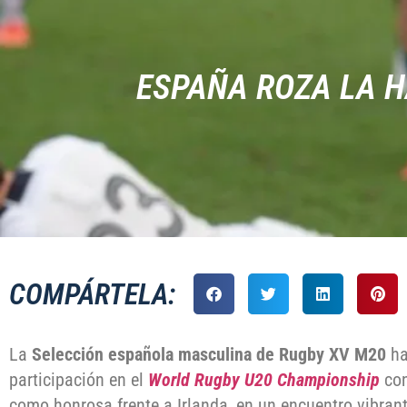
ESPAÑA ROZA LA H
COMPÁRTELA:
La
Selección española masculina de Rugby XV M20
ha
participación en el
World Rugby U20 Championship
con
como honrosa frente a Irlanda, en un encuentro vibran