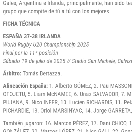
Gales, Argentina e Irlanda, principalmente, han sido t
grupo que compite de tú a tú con los mejores.
FICHA TÉCNICA
ESPAÑA 37-38 IRLANDA
World Rugby U20 Championship 2025
Final por la 11ª posición
Sábado 19 de julio de 2025 // Stadio San Michele, Calvi
Árbitro:
Tomás Bertazza.
Alineación España:
1. Alberto GÓMEZ, 2. Pau MASSONI (
OFOJETU, 5. Liam McNAMEE, 6. Unax SALVADOR, 7. M
PUJANA, 9. Nico INFER, 10. Lucien RICHARDIS, 11. Pe
PICHARDIE, 13. Oriol MARSINYAC, 14. Jorge GARRETA,
También jugaron: 16. Marcos PÉREZ, 17. Dani CHICO, 
GONZÁLEZ, 20. Marcos LÓPEZ, 21. Nico GALI, 22. Gon