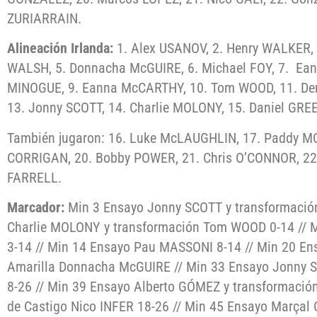
ZURIARRAIN.
Alineación Irlanda:
1. Alex USANOV, 2. Henry WALKER, 
WALSH, 5. Donnacha McGUIRE, 6. Michael FOY, 7. Ean
MINOGUE, 9. Eanna McCARTHY, 10. Tom WOOD, 11. De
13. Jonny SCOTT, 14. Charlie MOLONY, 15. Daniel GRE
También jugaron: 16. Luke McLAUGHLIN, 17. Paddy MOO
CORRIGAN, 20. Bobby POWER, 21. Chris O’CONNOR, 22
FARRELL.
Marcador:
Min 3 Ensayo Jonny SCOTT y transformació
Charlie MOLONY y transformación Tom WOOD 0-14 // M
3-14 // Min 14 Ensayo Pau MASSONI 8-14 // Min 20 En
Amarilla Donnacha McGUIRE // Min 33 Ensayo Jonny 
8-26 // Min 39 Ensayo Alberto GÓMEZ y transformación
de Castigo Nico INFER 18-26 // Min 45 Ensayo Marçal