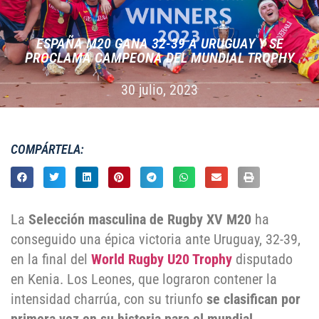
ESPAÑA M20 GANA 32-39 A URUGUAY Y SE
PROCLAMA CAMPEONA DEL MUNDIAL TROPHY
30 julio, 2023
COMPÁRTELA:
La
Selección masculina de Rugby XV M20
ha
conseguido una épica victoria ante Uruguay, 32-39,
en la final del
World Rugby U20 Trophy
disputado
en Kenia. Los Leones, que lograron contener la
intensidad charrúa, con su triunfo
se clasifican por