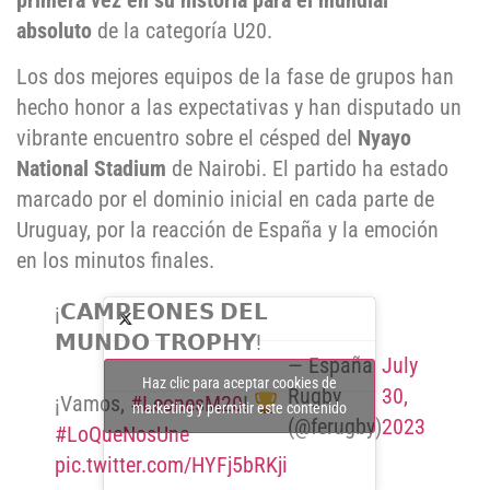
primera vez en su historia para el mundial
absoluto
de la categoría U20.
Los dos mejores equipos de la fase de grupos han
hecho honor a las expectativas y han disputado un
vibrante encuentro sobre el césped del
Nyayo
National Stadium
de Nairobi. El partido ha estado
marcado por el dominio inicial en cada parte de
Uruguay, por la reacción de España y la emoción
en los minutos finales.
¡𝗖𝗔𝗠𝗣𝗘𝗢𝗡𝗘𝗦 𝗗𝗘𝗟
𝗠𝗨𝗡𝗗𝗢 𝗧𝗥𝗢𝗣𝗛𝗬!
— España
July
Haz clic para aceptar cookies de
Rugby
30,
¡Vamos,
#LeonesM20
!
marketing y permitir este contenido
(@ferugby)
2023
#LoQueNosUne
pic.twitter.com/HYFj5bRKji