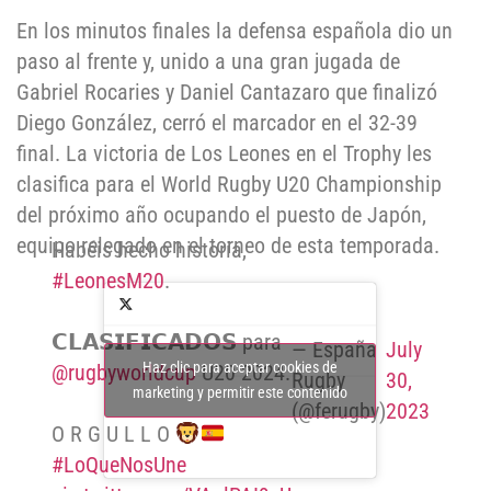
En los minutos finales la defensa española dio un
paso al frente y, unido a una gran jugada de
Gabriel Rocaries y Daniel Cantazaro que finalizó
Diego González, cerró el marcador en el 32-39
final. La victoria de Los Leones en el Trophy les
clasifica para el World Rugby U20 Championship
del próximo año ocupando el puesto de Japón,
equipo relegado en el torneo de esta temporada.
Habéis hecho historia,
#LeonesM20
.
𝗖𝗟𝗔𝗦𝗜𝗙𝗜𝗖𝗔𝗗𝗢𝗦 para
— España
July
Haz clic para aceptar cookies de
@rugbyworldcup
U20 2024.
Rugby
30,
marketing y permitir este contenido
(@ferugby)
2023
O R G U L L O
#LoQueNosUne