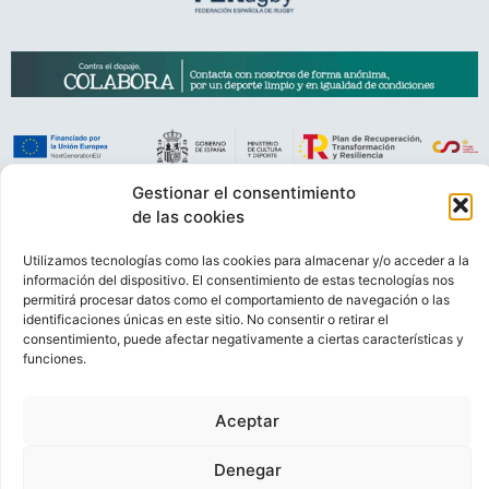
Gestionar el consentimiento
VIDEOCONFERENCIAS
POLÍTICA DE PRIVACIDAD
de las cookies
POLÍTICA DE COOKIES
POLÍTICA DE VENTAS
AVISO LEGAL
Utilizamos tecnologías como las cookies para almacenar y/o acceder a la
CONTACTO
información del dispositivo. El consentimiento de estas tecnologías nos
permitirá procesar datos como el comportamiento de navegación o las
identificaciones únicas en este sitio. No consentir o retirar el
© FEDERACIÓN ESPAÑOLA DE RUGBY 2023.
consentimiento, puede afectar negativamente a ciertas características y
DESARROLLADO POR
TOOOLS
.
funciones.
Aceptar
Denegar