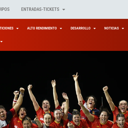
UIPOS
ENTRADAS-TICKETS
ICIONES
ALTO RENDIMIENTO
DESARROLLO
NOTICIAS