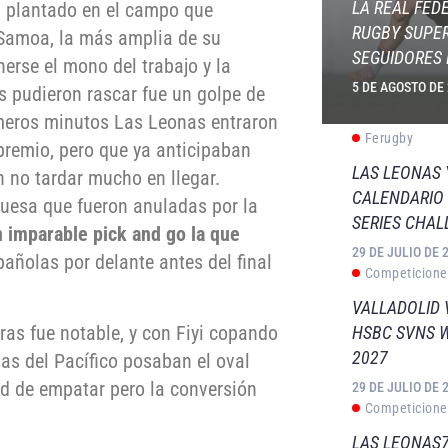
LA REAL FED
 plantado en el campo que
RUGBY SUPER
 Samoa, la más amplia de su
SEGUIDORES 
nerse el mono del trabajo y la
5 DE AGOSTO DE
as pudieron rascar fue un golpe de
imeros minutos Las Leonas entraron
Ferugby
premio, pero que ya anticipaban
LAS LEONAS
 no tardar mucho en llegar.
CALENDARIO 
nuesa que fueron anuladas por la
SERIES CHAL
n imparable pick and go la que
29 DE JULIO DE 
pañolas por delante antes del final
Competicione
VALLADOLID 
as fue notable, y con Fiyi copando
HSBC SVNS 
2027
as del Pacífico posaban el oval
dad de empatar pero la conversión
29 DE JULIO DE 
Competicione
LAS LEONAS7