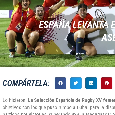
ESPAÑA LEVANTA EL
AS
COMPÁRTELA:
Lo hicieron.
La Selección Española de Rugby XV feme
objetivos con los que puso rumbo a Dubai para la dis
partidos por victorias, superando 83-0 a Madagascar, 20