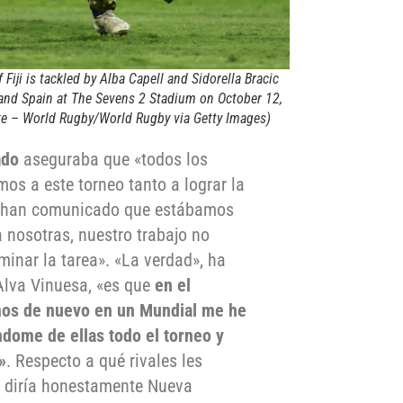
ji is tackled by Alba Capell and Sidorella Bracic
and Spain at The Sevens 2 Stadium on October 12,
ike – World Rugby/World Rugby via Getty Images)
ado
aseguraba que «todos los
mos a este torneo tanto a lograr la
os han comunicado que estábamos
 nosotras, nuestro trabajo no
minar la tarea». «La verdad», ha
Alva Vinuesa, «es que
en el
mos de nuevo en un Mundial me he
ome de ellas todo el torneo y
»
. Respecto a qué rivales les
yo diría honestamente Nueva