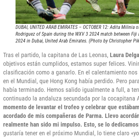
DUBAI, UNITED ARAB EMIRATES – OCTOBER 12: Adita Milinia of Fi
Rodriguez of Spain during the WXV 3 2024 match between Fiji 
2024 in Dubai, United Arab Emirates. (Photo by Christopher P
Tras el partido, la capitana de Las Leonas,
Laura Delg
objetivos están cumplidos, estamos super felices. Vini
clasificación como a ganarlo. En el calentamiento n
en el Mundial, que Hong Kong había perdido. Pero para
había terminado. Hemos salido igualmente a full, a ter
continuado la andaluza secundada por la cocapitana 
momento de levantar el trofeo y celebrar que estába
acordado de mis compañeras de Parma. Llevo acordánd
realmente han sido mi impulso. Esto, se lo dedicamos
gustaría tener en el próximo Mundial, lo tiene claro «