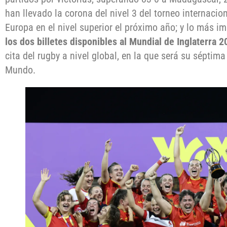
han llevado la corona del nivel 3 del torneo internaci
Europa en el nivel superior el próximo año; y lo más im
los dos billetes disponibles al Mundial de Inglaterra 
cita del rugby a nivel global, en la que será su séptima
Mundo.