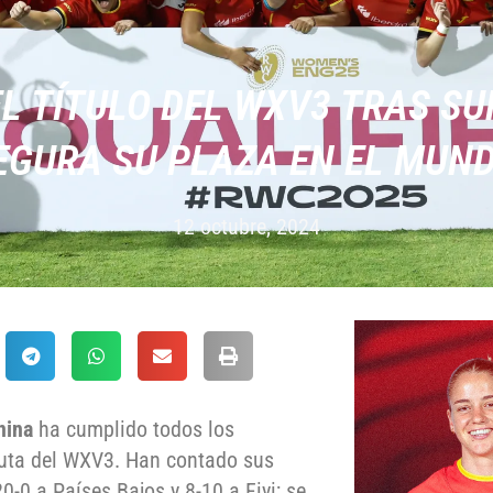
 TÍTULO DEL WXV3 TRAS SUP
EGURA SU PLAZA EN EL MUND
12 octubre, 2024
nina
ha cumplido todos los
puta del WXV3. Han contado sus
-0 a Países Bajos y 8-10 a Fiyi; se