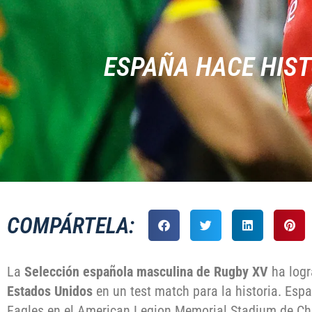
ESPAÑA HACE HIST
COMPÁRTELA:
La
Selección española masculina de Rugby XV
ha log
Estados Unidos
en un test match para la historia. Esp
Eagles en el American Legion Memorial Stadium de Ch