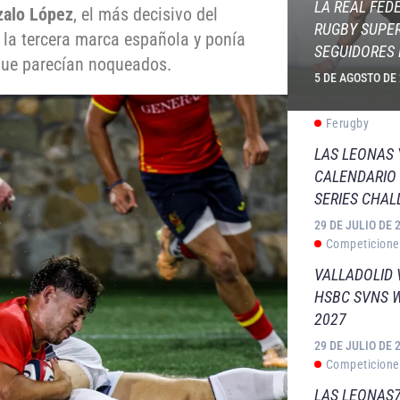
LA REAL FED
alo López
, el más decisivo del
RUGBY SUPER
 la tercera marca española y ponía
SEGUIDORES 
que parecían noqueados.
5 DE AGOSTO DE
Ferugby
LAS LEONAS
CALENDARIO 
SERIES CHAL
29 DE JULIO DE 
Competicione
VALLADOLID 
HSBC SVNS 
2027
29 DE JULIO DE 
Competicione
LAS LEONAS7