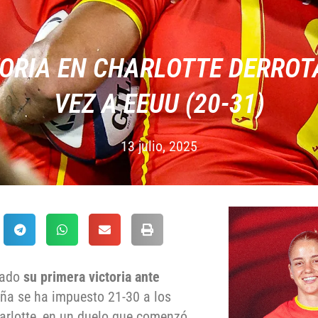
ORIA EN CHARLOTTE DERRO
VEZ A EEUU (20-31)
13 julio, 2025
rado
su primera victoria ante
aña se ha impuesto 21-30 a los
arlotte, en un duelo que comenzó