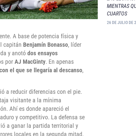
MIENTRAS QU
CUARTOS
26 DE JULIO DE 
ente. A base de potencia física y
El capitán
Benjamín Bonasso
, líder
alda y anotó
dos ensayos
os por
AJ MacGinty
. En apenas
con el que se llegaría al descanso
,
ió a reducir diferencias con el pie.
taja visitante a la mínima
ión. Ahí es donde apareció el
aduro y competitivo. La defensa se
ió a ganar la partida territorial y
rrores locales en la segunda mitad.