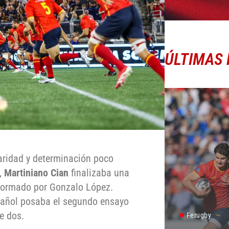
ÚLTIMAS 
aridad y determinación poco
,
Martiniano Cian
finalizaba una
sformado por Gonzalo López.
añol posaba el segundo ensayo
e dos.
Ferugby