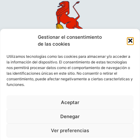
Gestionar el consentimiento
de las cookies
Utilizamos tecnologías como las cookies para almacenar y/o acceder a
la información del dispositivo. El consentimiento de estas tecnologías
nos permitirá procesar datos como el comportamiento de navegación o
las identificaciones únicas en este sitio. No consentir o retirar el
consentimiento, puede afectar negativamente a ciertas características y
funciones.
VIDEOCONFERENCIAS
POLÍTICA DE PRIVACIDAD
Aceptar
POLÍTICA DE COOKIES
POLÍTICA DE VENTAS
AVISO LEGAL
CONTACTO
Denegar
Ver preferencias
© FEDERACIÓN ESPAÑOLA DE RUGBY 2023.
DESARROLLADO POR
TOOOLS
.