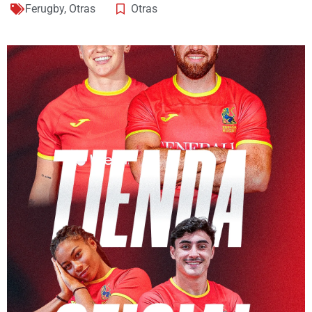
Ferugby
,
Otras
Otras