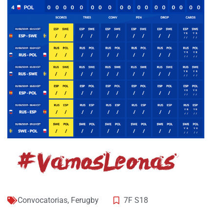
Convocatorias
,
Ferugby
7F S18