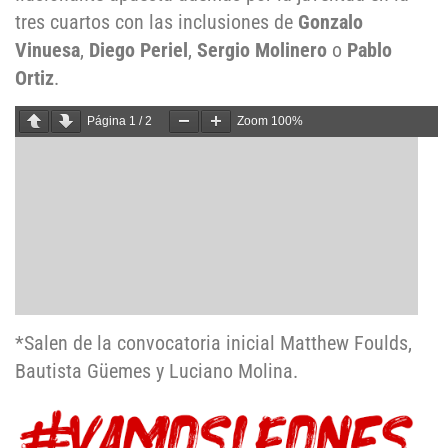
tres cuartos con las inclusiones de
Gonzalo
Vinuesa
,
Diego Periel
,
Sergio Molinero
o
Pablo
Ortiz
.
Página
1
/
2
Zoom
100%
*Salen de la convocatoria inicial Matthew Foulds,
Bautista Güemes y Luciano Molina.