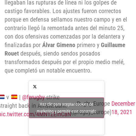
llegaban las rupturas de línea ni los golpes de
castigo favorables. Los ajustes fueron correctos
porque en defensa sellamos nuestro campo y en el
contrario llegó la remontada antes del minuto 25,
con dos ofensivas comenzadas por la delantera y
finalizadas por
Álvar Gimeno
primero y
Guillaume
Rouet
después, siendo sendos posados
transformados después por el propio medio melé,
que completó un notable encuentro.
v
|
@ferugby
strike
— Rugby Europe
December
Haz clic para aceptar cookies de
straight back in Amsterdam.
(@rugby_europe)
18, 2021
marketing y permitir este contenido
pic.twitter.com/4MN1ZEmCaN