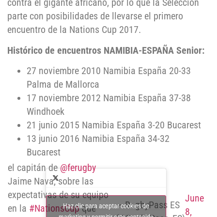
contra el gigante africano, por lo que la Selección
parte con posibilidades de llevarse el primero
encuentro de la Nations Cup 2017.
Histórico de encuentros NAMIBIA-ESPAÑA Senior:
27 noviembre 2010 Namibia España 20-33
Palma de Mallorca
17 noviembre 2012 Namibia España 37-38
Windhoek
21 junio 2015 Namibia España 3-20 Bucarest
13 junio 2016 Namibia España 34-32
Bucarest
el capitán de
@ferugby
Jaime Nava, sobre las
expectativas de su equipo
June
— RugbyPass ES
Haz clic para aceptar cookies de
en la
#NationsCup
que
8,