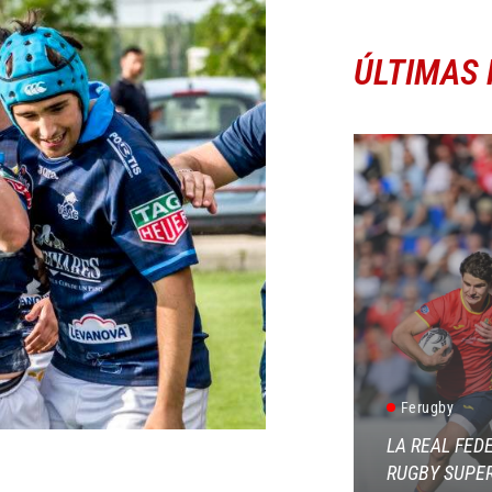
ÚLTIMAS 
Ferugby
LA REAL FED
RUGBY SUPER