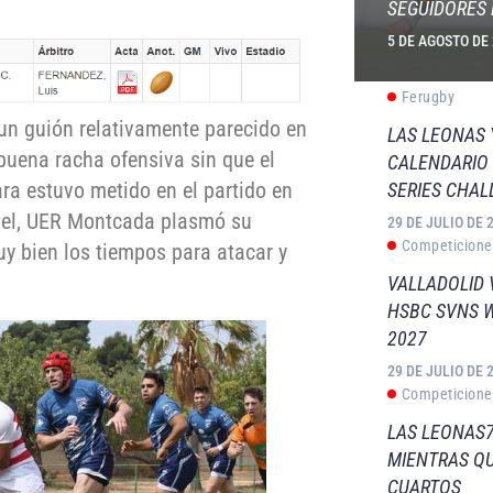
SEGUIDORES 
5 DE AGOSTO DE
Ferugby
un guión relativamente parecido en
LAS LEONAS
uena racha ofensiva sin que el
CALENDARIO 
ra estuvo metido en el partido en
SERIES CHAL
vel, UER Montcada plasmó su
29 DE JULIO DE 
Competicione
y bien los tiempos para atacar y
VALLADOLID 
HSBC SVNS 
2027
29 DE JULIO DE 
Competicione
LAS LEONAS7
MIENTRAS QU
CUARTOS