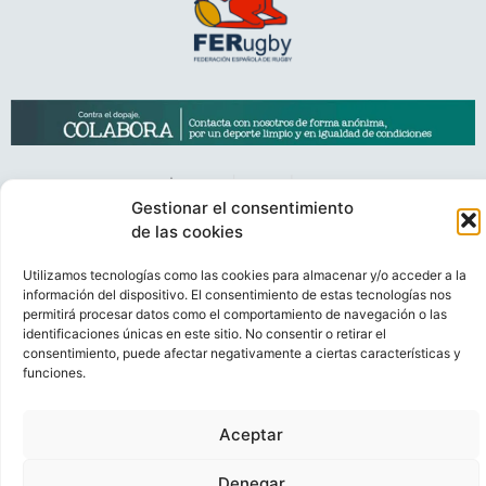
Gestionar el consentimiento
de las cookies
VIDEOCONFERENCIAS
POLÍTICA DE PRIVACIDAD
Utilizamos tecnologías como las cookies para almacenar y/o acceder a la
POLÍTICA DE COOKIES
POLÍTICA DE VENTAS
AVISO LEGAL
información del dispositivo. El consentimiento de estas tecnologías nos
permitirá procesar datos como el comportamiento de navegación o las
CONTACTO
identificaciones únicas en este sitio. No consentir o retirar el
consentimiento, puede afectar negativamente a ciertas características y
© FEDERACIÓN ESPAÑOLA DE RUGBY 2023.
funciones.
DESARROLLADO POR
TOOOLS
.
Aceptar
Denegar