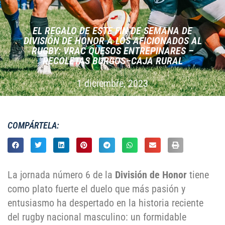
EL REGALO DE ESTE FIN DE SEMANA DE
DIVISIÓN DE HONOR A LOS AFICIONADOS AL
RUGBY: VRAC QUESOS ENTREPINARES –
RECOLETAS BURGOS–CAJA RURAL
1 diciembre, 2023
COMPÁRTELA:
La jornada número 6 de la
División de Honor
tiene
como plato fuerte el duelo que más pasión y
entusiasmo ha despertado en la historia reciente
del rugby nacional masculino: un formidable