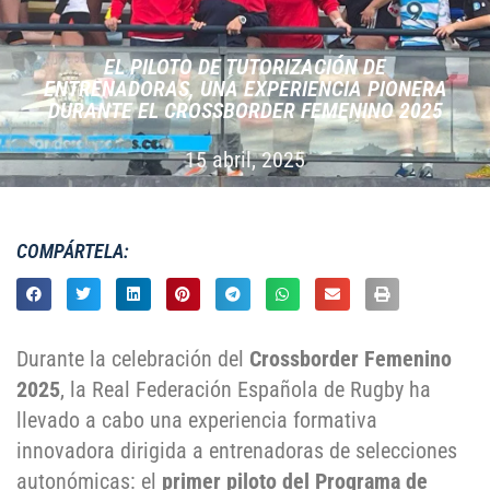
EL PILOTO DE TUTORIZACIÓN DE
ENTRENADORAS, UNA EXPERIENCIA PIONERA
DURANTE EL CROSSBORDER FEMENINO 2025
15 abril, 2025
COMPÁRTELA:
Durante la celebración del
Crossborder Femenino
2025
, la Real Federación Española de Rugby ha
llevado a cabo una experiencia formativa
innovadora dirigida a entrenadoras de selecciones
autonómicas: el
primer piloto del Programa de