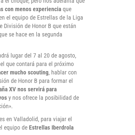
ara el choque, pero nos adelanta que
as con menos experiencia
que
n el equipo de Estrellas de la Liga
e División de Honor B que están
 que se hace en la segunda
ndrá lugar del 7 al 20 de agosto,
 el que contará para el próximo
acer mucho scouting
, hablar con
isión de Honor B para formar el
aña XV nos servirá para
vos
y nos ofrece la posibilidad de
ción».
 en Valladolid, para viajar el
el equipo de
Estrellas Iberdrola