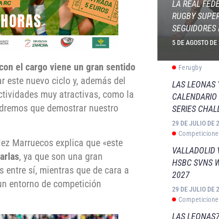
LA REAL FED
RUGBY SUPER
SEGUIDORES 
5 DE AGOSTO DE
con el cargo viene un gran sentido
Ferugby
r este nuevo ciclo y, además del
LAS LEONAS
tividades muy atractivas, como la
CALENDARIO 
endremos que demostrar nuestro
SERIES CHAL
29 DE JULIO DE 
Competicione
ález Marruecos explica que «este
VALLADOLID 
arlas
, ya que son una gran
HSBC SVNS 
 entre sí, mientras que de cara a
2027
 un entorno de competición
29 DE JULIO DE 
Competicione
LAS LEONAS7