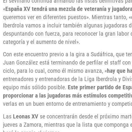
El sevillano continúa armando las listas definitivas p
«
España XV tendrá una mezcla de veteranía y jugador
queremos ver en diferentes puestos». Mientras tanto, «e
Iberdrola vamos a incluir también algunas jugadoras d
despuntando con fuerza, para reconocer la gran labor
categoría y el aumento de nivel».
Con este encuentro previo a la gira a Sudáfrica, que te
Juan González está terminando de perfilar el staff con
ciclo, para lo cual, como él mismo avanza, «
hay que h
entrenadores y entrenadoras de la Liga Iberdrola y Div
equipo más sólido posible.
Este primer partido de Esp
proporcionar a las jugadoras más estímulos competiti
verlas en un buen entorno de entrenamiento y competi
Las
Leonas XV
se concentrarán desde el próximo martes
jueves a Zamora, mientras que la lista que componga 