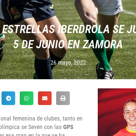
S ESTRELLAS IBERDROLA SE 
5 DE JUNIO EN ZAMORA
26 mayo, 2022
onal femenina de clubes, tanto en
olímpica se Seven con las
GPS
ar esa gran en la que se ha