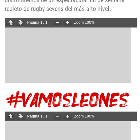
disfrutaremos de un espectacular fin de semana
repleto de rugby sevens del más alto nivel.
Página
1
/
1
Zoom
100%
Página
1
/
1
Zoom
100%