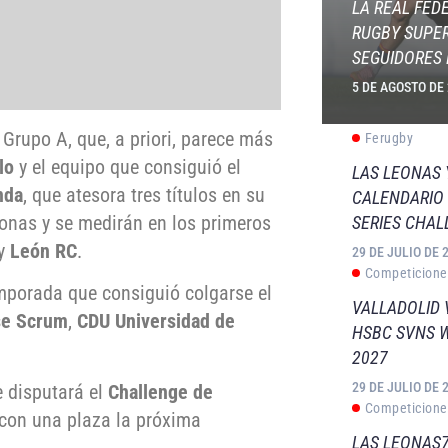
LA REAL FED
RUGBY SUPER
SEGUIDORES 
5 DE AGOSTO DE
 Grupo A, que, a priori, parece más
Ferugby
lo
y el equipo que consiguió el
LAS LEONAS
nda
, que atesora tres títulos en su
CALENDARIO 
nas y se medirán en los primeros
SERIES CHAL
y
León RC
.
29 DE JULIO DE 
Competicione
emporada que consiguió colgarse el
VALLADOLID 
se Scrum
,
CDU Universidad de
HSBC SVNS 
2027
29 DE JULIO DE 
e disputará el
Challenge de
Competicione
 con una plaza la próxima
LAS LEONAS7