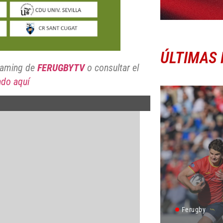
ÚLTIMAS 
reaming de
FERUGBYTV
o consultar el
ndo aquí
Ferugby