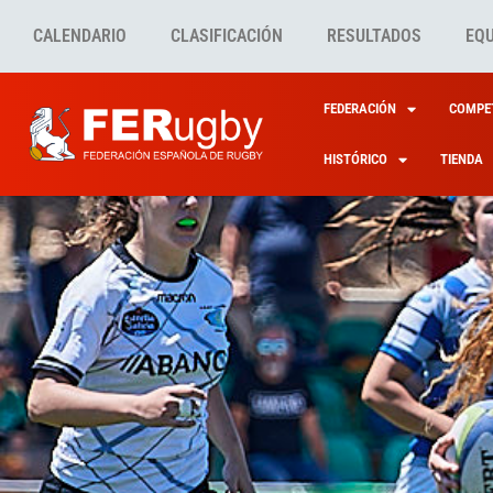
CALENDARIO
CLASIFICACIÓN
RESULTADOS
EQ
FEDERACIÓN
COMPET
HISTÓRICO
TIENDA