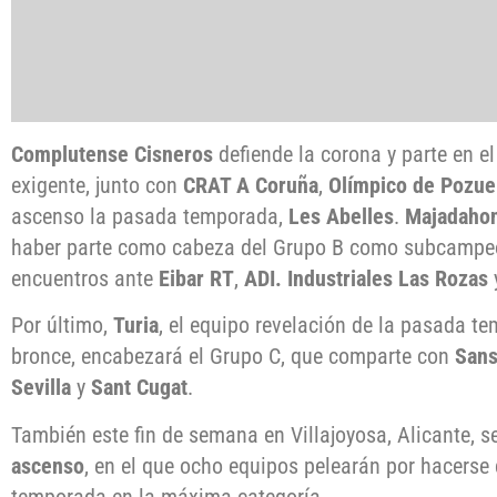
Complutense Cisneros
defiende la corona y parte en el
exigente, junto con
CRAT A Coruña
,
Olímpico de Pozue
ascenso la pasada temporada,
Les Abelles
.
Majadaho
haber parte como cabeza del Grupo B como subcampeo
encuentros ante
Eibar RT
,
ADI. Industriales Las Rozas
Por último,
Turia
, el equipo revelación de la pasada t
bronce, encabezará el Grupo C, que comparte con
San
Sevilla
y
Sant Cugat
.
También este fin de semana en Villajoyosa, Alicante, s
ascenso
, en el que ocho equipos pelearán por hacerse
temporada en la máxima categoría.