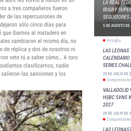
 abril les volvió a hundir en un
LA REAL FED
nto a tres compañeros fueron
RUGBY SUPER
der de las repercusiones de
SEGUIDORES 
dejaron sólo cinco días para
5 DE AGOSTO DE
dí que íbamos al matadero en
iscales cambiaron el mismo día, no
Ferugby
 de réplica y dos de nosotros ni
LAS LEONAS
aron vete tú a saber cómo… A toro
CALENDARIO 
SERIES CHAL
podíamos clasificarnos, nadie
salieron las sanciones y los
29 DE JULIO DE 
Competicione
.
VALLADOLID 
HSBC SVNS 
2027
29 DE JULIO DE 
Competicione
LAS LEONAS7