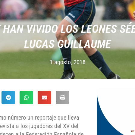
E HAN VIVIDO LOS LEONES SÉ
LUCAS GUILLAUME
1 agosto, 2018
mo número un reportaje que lleva
revista a los jugadores del XV del
decen a la Federación Española de