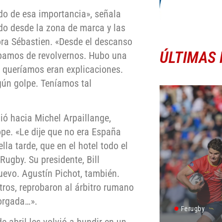
do de esa importancia», señala
ido desde la zona de marca y las
ra Sébastien. «Desde el descanso
ÚLTIMAS 
ábamos de revolvernos. Hubo una
 queríamos eran explicaciones.
gún golpe. Teníamos tal
igió hacia Michel Arpaillange,
pe. «Le dije que no era España
la tarde, que en el hotel todo el
ugby. Su presidente, Bill
uevo. Agustín Pichot, también.
tros, reprobaron al árbitro rumano
otorgada…».
Ferugby