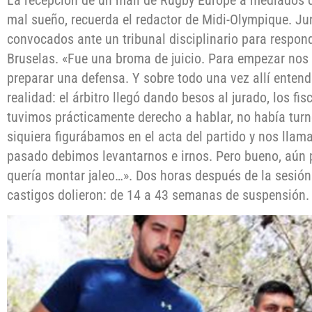
La recepción de un mail de Rugby Europe a mediados de
mal sueño, recuerda el redactor de Midi-Olympique. Ju
convocados ante un tribunal disciplinario para respon
Bruselas. «Fue una broma de juicio. Para empezar nos 
preparar una defensa. Y sobre todo una vez allí enten
realidad: el árbitro llegó dando besos al jurado, los f
tuvimos prácticamente derecho a hablar, no había turno
siquiera figurábamos en el acta del partido y nos llam
pasado debimos levantarnos e irnos. Pero bueno, aún 
quería montar jaleo…». Dos horas después de la sesión 
castigos dolieron: de 14 a 43 semanas de suspensión