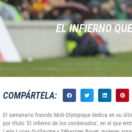
EL INFIERNO QU
COMPÁRTELA:
El semanario francés Midi-Olympique dedica en su últi
por título ‘El infierno de los condenados’, en el que ent
León Lucas Guillaume y Sébastien Rouet, quienes agra