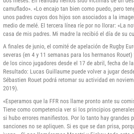
dos meses. En realidad hemos sido víctimas de un de
camuflado». «Lo encajo tan bien como puedo, pero ten
unos padres cuyos dos hijos son asociados a la image
medio de melé. El tercera línea ríe por no llorar: «La n
casa de mis padres. Mi madre la recibió el día de su
A finales de junio, el comité de apelación de Rugby Eu
severas (en 4 y 11 semanas para los hermanos Rouet) 
de los cinco jugadores desde el 17 de abril, fecha de la
Resultado: Lucas Guillaume puede volver a jugar desde 
Sébastien Rouet podrá retomar su actividad en noviemb
2019).
«Esperamos que la FFR nos llame pronto ante su comis
Tiene como competencia ver si los principios generale
si hubo errores manifiestos. Por lo tanto hay grandes 
sanciones no se apliquen. Si es que se dan prisa, porq