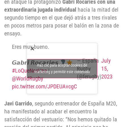
en ataque la protagonizó
Gabri Rocaries con una
extraordinaria jugada individual
hacia la mitad del
segundo tiempo en el que dejó atrás a tres rivales
en pocos metros para posar el balón en la zona de
ensayo.
Eres muy bueno.
— España
July
𝙂𝙖𝙗𝙧𝙞 𝙍𝙤𝙘𝙖𝙧𝙞𝙚𝙨
Haz clic para aceptar cookies de
Rugby
15,
#LoQueNosUne
|
marketing y permitir este contenido
(@ferugby)
2023
@WorldRugby
pic.twitter.com/JPDEUAvcgC
Javi Garrido
, segundo entrenador de España M20,
ha manifestado al acabar el encuentro la
satisfacción del vestuario: “Nos hemos quitado la