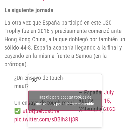
La siguiente jornada
La otra vez que España participó en este U20
Trophy fue en 2016 y precisamente comenzó ante
Hong Kong China, a la que doblegó por también un
sólido 44-8. España acabaría llegando a la final y
cayendo en la misma frente a Samoa (en la
prórroga).
¿Un ensayo de touch-
maul?
— España
July
Haz clic para aceptar cookies de
Rugby
15,
Un ensayo de touch-maul.
marketing y permitir este contenido
(@ferugby)
2023
#LoQueNosUne
pic.twitter.com/sBBlh31j8R