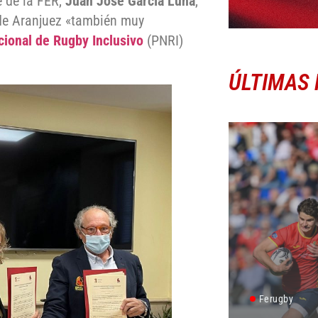
e de la FER,
Juan José García Luna
,
 de Aranjuez «también muy
cional de Rugby Inclusivo
(PNRI)
ÚLTIMAS 
Ferugby