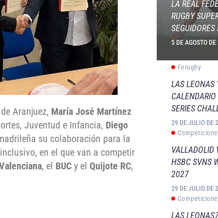
LA REAL FED
RUGBY SUPER
SEGUIDORES 
5 DE AGOSTO DE
Ferugby
LAS LEONAS
CALENDARIO 
SERIES CHAL
 de Aranjuez,
María José Martínez
29 DE JULIO DE 
ortes, Juventud e Infancia,
Diego
Competicione
 madrileña su colaboración para la
VALLADOLID 
nclusivo, en el que van a competir
HSBC SVNS 
Valenciana
, el
BUC
y el
Quijote RC
,
2027
29 DE JULIO DE 
Competicione
LAS LEONAS7