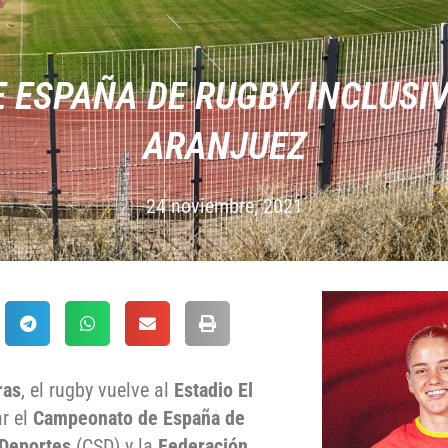
 ESPAÑA DE RUGBY INCLUSIV
ARANJUEZ
24 noviembre, 2021
ras
, el rugby vuelve al
Estadio El
ar el
Campeonato de España de
 Deportes
(CSD) y la
Federación