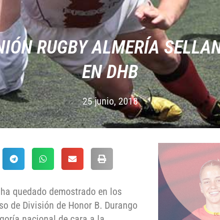
NIÓN RUGBY ALMERÍ­A SELL
EN DHB
25 junio, 2018
o ha quedado demostrado en los
so de División de Honor B. Durango
egoría nacional de cara a la