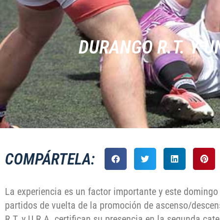
DURANGO R.T. Y U
COMPÁRTELA:
La experiencia es un factor importante y este doming
partidos de vuelta de la promoción de ascenso/descen
R.T. y U.R.A. certifican su presencia en la segunda cat