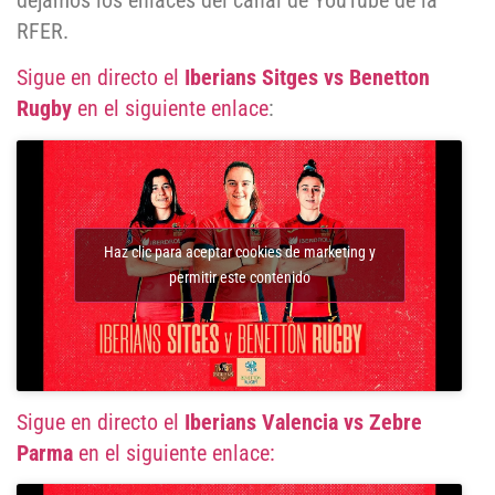
dejamos los enlaces del canal de YouTube de la
RFER.
Sigue en directo el
Iberians Sitges vs Benetton
Rugby
en el siguiente enlace
:
Haz clic para aceptar cookies de marketing y
permitir este contenido
Sigue en directo el
Iberians Valencia vs Zebre
Parma
en el siguiente enlace: