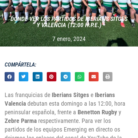
DÓNDE VER LOS PARTIDOS DE IBERIANS SITGES
Y VALENCIA (12:00 H.P.E.)
7 enero, 2024
COMPÁRTELA:
Las franquicias de
Iberians Sitges
e
Iberians
Valencia
debutan esta domingo a las 12:00, hora
peninsular española, frente a
Benetton Rugby
y
Zebre Parma
respectivamente. Para ver los
partidos de los equipos Emerging en directo os