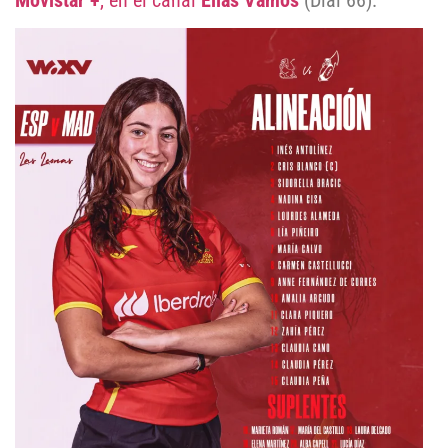
Movistar +
, en el canal
Ellas
Vamos
(Dial 66).