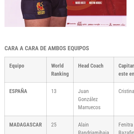
CARA A CARA DE AMBOS EQUIPOS
Equipo
World
Head Coach
Capita
Ranking
este e
ESPAÑA
13
Juan
Cristin
González
Marruecos
MADAGASCAR
25
Alain
Fenitra
Randriamihaja
Razafi