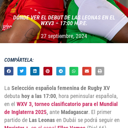
DÓNDE VER EL DEBUT DE LAS LEONAS EN EL
WXV3 – 17:00 H.P.E.
27 septiembre, 2024
COMPÁRTELA:
La
Selección española femenina de Rugby XV
debuta
hoy a las 17:00
, hora peninsular española,
en el
WXV 3, torneo clasificatorio para el Mundial
de Inglaterra 2025
,
ante
Madagascar
. El primer
partido de
Las Leonas
en Dubái se podrá seguir en