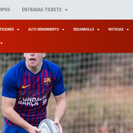
UIPOS
ENTRADAS-TICKETS
ICIONES
ALTO RENDIMIENTO
DESARROLLO
NOTICIAS