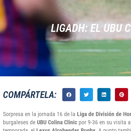
LIGADH: EL UBU 
COMPÁRTELA:
Sorpresa en la jornada 16 de la
Liga de División de Ho
burgaleses de
UBU Colina Clinic
por 9-36 en su visita 
temporada, el
Lexus Alcobendas Rugby
. A punto tamb