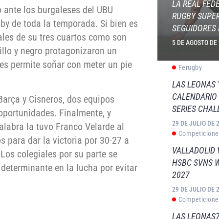
LA REAL FED
ante los burgaleses del UBU
RUGBY SUPER
gby de toda la temporada. Si bien es
SEGUIDORES 
ales de su tres cuartos como son
5 DE AGOSTO DE
illo y negro protagonizaron un
les permite soñar con meter un pie
Ferugby
LAS LEONAS
CALENDARIO 
Barça y Cisneros, dos equipos
SERIES CHAL
portunidades. Finalmente, y
29 DE JULIO DE 
alabra la tuvo Franco Velarde al
Competicione
s para dar la victoria por 30-27 a
VALLADOLID 
 Los colegiales por su parte se
HSBC SVNS 
determinante en la lucha por evitar
2027
29 DE JULIO DE 
Competicione
LAS LEONAS7