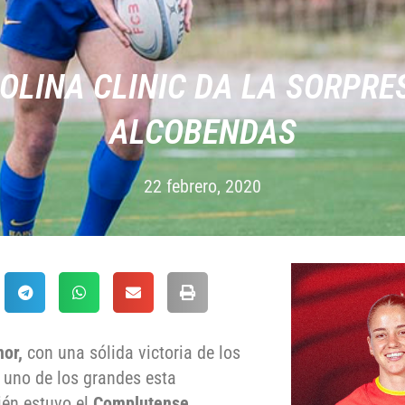
COLINA CLINIC DA LA SORPRE
ALCOBENDAS
22 febrero, 2020
nor,
con una sólida victoria de los
a uno de los grandes esta
ién estuvo el
Complutense