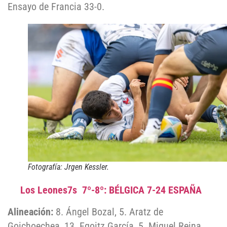
Ensayo de Francia 33-0.
Fotografía: Jrgen Kessler.
Los Leones7s 7º-8º: BÉLGICA 7-24 ESPAÑA
Alineación:
8. Ángel Bozal, 5. Aratz de
Goichoechea, 13. Egoitz García, 5. Miguel Reina,