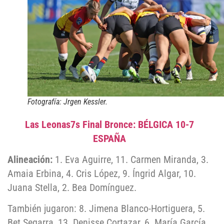
Fotografía: Jrgen Kessler.
Las Leonas7s Final Bronce: BÉLGICA 10-7
ESPAÑA
Alineación:
1. Eva Aguirre, 11. Carmen Miranda, 3.
Amaia Erbina, 4. Cris López, 9. Íngrid Algar, 10.
Juana Stella, 2. Bea Domínguez.
También jugaron: 8. Jimena Blanco-Hortiguera, 5.
Bet Segarra, 13. Denisse Cortazar, 6. María García.