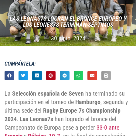
LAS LEONAS7S LOGRAN EL BRONCE EUROPEO Y
LOS LEONES7S TERMINAN SÉPTIMOS
30 junio, 2024
COMPÁRTELA:
La
Selección española de Seven
ha terminado su
participación en el torneo de
Hamburgo
, segunda y
última sede del
Rugby Europe 7s Championship
2024
.
Las Leonas7s
han logrado el bronce del
Campeonato de Europa pese a perder
33-0 ante