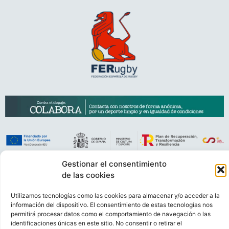
Gestionar el consentimiento
VIDEOCONFERENCIAS
POLÍTICA DE PRIVACIDAD
de las cookies
POLÍTICA DE COOKIES
POLÍTICA DE VENTAS
AVISO LEGAL
Utilizamos tecnologías como las cookies para almacenar y/o acceder a la
CONTACTO
información del dispositivo. El consentimiento de estas tecnologías nos
permitirá procesar datos como el comportamiento de navegación o las
© FEDERACIÓN ESPAÑOLA DE RUGBY 2023.
identificaciones únicas en este sitio. No consentir o retirar el