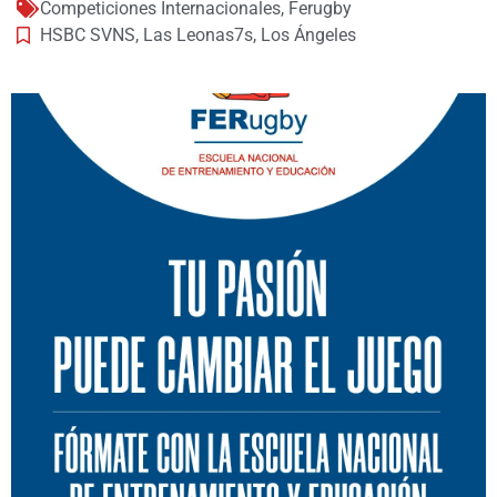
Competiciones Internacionales
,
Ferugby
HSBC SVNS
,
Las Leonas7s
,
Los Ángeles