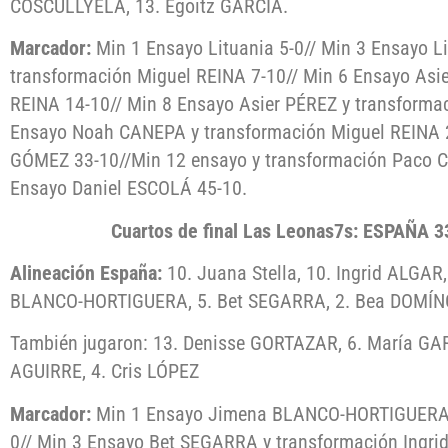
COSCULLYELA, 13. Egoitz GARCÍA.
Marcador:
Min 1 Ensayo Lituania 5-0// Min 3 Ensayo Li
transformación Miguel REINA 7-10// Min 6 Ensayo Asi
REINA 14-10// Min 8 Ensayo Asier PÉREZ y transforma
Ensayo Noah CANEPA y transformación Miguel REINA 2
GÓMEZ 33-10//Min 12 ensayo y transformación Paco 
Ensayo Daniel ESCOLÁ 45-10.
Cuartos de final Las Leonas7s: ESPAÑA
Alineación España:
10. Juana Stella, 10. Ingrid ALGAR
BLANCO-HORTIGUERA, 5. Bet SEGARRA, 2. Bea DOMÍN
También jugaron: 13. Denisse GORTAZAR, 6. María GAR
AGUIRRE, 4. Cris LÓPEZ
Marcador:
Min 1 Ensayo Jimena BLANCO-HORTIGUERA y
0// Min 3 Ensayo Bet SEGARRA y transformación Ingri