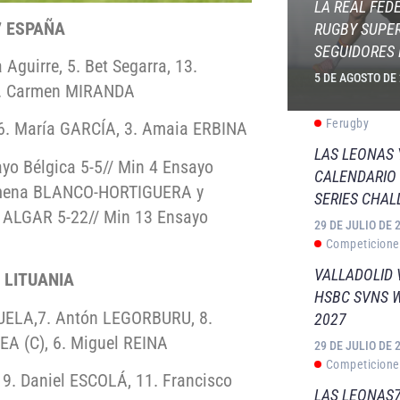
LA REAL FED
27 ESPAÑA
RUGBY SUPER
SEGUIDORES 
a Aguirre, 5. Bet Segarra, 13.
5 DE AGOSTO DE
1. Carmen MIRANDA
Ferugby
 6. María GARCÍA, 3. Amaia ERBINA
LAS LEONAS
yo Bélgica 5-5// Min 4 Ensayo
CALENDARIO 
imena BLANCO-HORTIGUERA y
SERIES CHAL
id ALGAR 5-22// Min 13 Ensayo
29 DE JULIO DE 
Competicione
VALLADOLID 
0 LITUANIA
HSBC SVNS 
UELA,7. Antón LEGORBURU, 8.
2027
A (C), 6. Miguel REINA
29 DE JULIO DE 
Competicione
9. Daniel ESCOLÁ, 11. Francisco
LAS LEONAS7