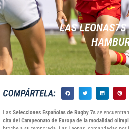
LAS LEONAS7S 
HAMBURG
COMPÁRTELA:
Las
Selecciones Españolas de Rugby 7s
se encuentra
cita del Campeonato de Europa de la modalidad olímp
broche a su temporada. Las Leonas, comandadas por 