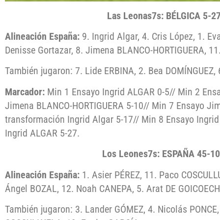
Las Leonas7s: BÉLGICA 5-
Alineación España:
9. Ingrid Algar, 4. Cris López, 1. Ev
Denisse Gortazar, 8. Jimena BLANCO-HORTIGUERA, 1
También jugaron: 7. Lide ERBINA, 2. Bea DOMÍNGUEZ,
Marcador:
Min 1 Ensayo Ingrid ALGAR 0-5// Min 2 Ensa
Jimena BLANCO-HORTIGUERA 5-10// Min 7 Ensayo J
transformación Ingrid Algar 5-17// Min 8 Ensayo Ingr
Ingrid ALGAR 5-27.
Los Leones7s: ESPAÑA 45-1
Alineación España:
1. Asier PÉREZ, 11. Paco COSCULL
Ángel BOZAL, 12. Noah CANEPA, 5. Arat DE GOICOECHE
También jugaron: 3. Lander GÓMEZ, 4. Nicolás PONCE, 