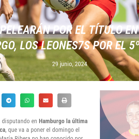
PELEARÁN POR EL TÍTULO EN
O, LOS LEONES7S POR EL 5
29 junio, 2024
n disputando en
Hamburgo la última
ica
, que va a poner el domingo el
María Ribera no han conocido por