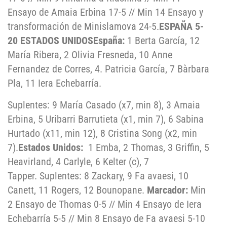
Ensayo de Amaia Erbina 17-5 // Min 14 Ensayo y
transformación de Minislamova 24-5.
ESPAÑA 5-
20 ESTADOS UNIDOS
España:
1 Berta García, 12
María Ribera, 2 Olivia Fresneda, 10 Anne
Fernandez de Corres, 4. Patricia García, 7 Bàrbara
Pla, 11 Iera Echebarría.
Suplentes: 9 María Casado (x7, min 8), 3 Amaia
Erbina, 5 Uribarri Barrutieta (x1, min 7), 6 Sabina
Hurtado (x11, min 12), 8 Cristina Song (x2, min
7).
Estados Unidos:
1 Emba, 2 Thomas, 3 Griffin, 5
Heavirland, 4 Carlyle, 6 Kelter (c), 7
Tapper. Suplentes: 8 Zackary, 9 Fa avaesi, 10
Canett, 11 Rogers, 12 Bounopane.
Marcador:
Min
2 Ensayo de Thomas 0-5 // Min 4 Ensayo de Iera
Echebarría 5-5 // Min 8 Ensayo de Fa avaesi 5-10