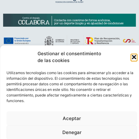
Gestionar el consentimiento
VIDEOCONFERENCIAS
POLÍTICA DE PRIVACIDAD
de las cookies
POLÍTICA DE COOKIES
POLÍTICA DE VENTAS
AVISO LEGAL
Utilizamos tecnologías como las cookies para almacenar y/o acceder a la
CONTACTO
información del dispositivo. El consentimiento de estas tecnologías nos
permitirá procesar datos como el comportamiento de navegación o las
identificaciones únicas en este sitio. No consentir o retirar el
© FEDERACIÓN ESPAÑOLA DE RUGBY 2023.
consentimiento, puede afectar negativamente a ciertas características y
DESARROLLADO POR
TOOOLS
.
funciones.
Aceptar
Denegar