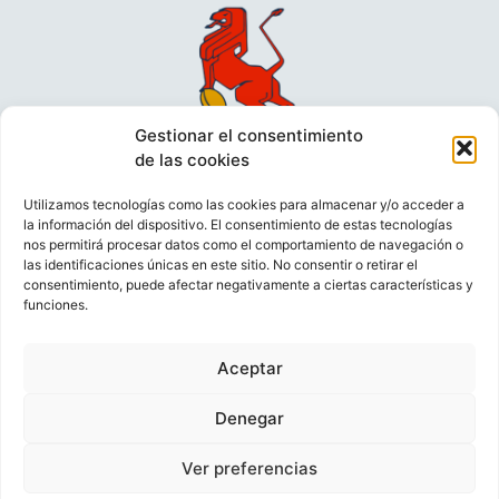
Gestionar el consentimiento
de las cookies
Utilizamos tecnologías como las cookies para almacenar y/o acceder a
la información del dispositivo. El consentimiento de estas tecnologías
nos permitirá procesar datos como el comportamiento de navegación o
las identificaciones únicas en este sitio. No consentir o retirar el
consentimiento, puede afectar negativamente a ciertas características y
funciones.
VIDEOCONFERENCIAS
POLÍTICA DE PRIVACIDAD
Aceptar
POLÍTICA DE COOKIES
POLÍTICA DE VENTAS
AVISO LEGAL
CONTACTO
Denegar
Ver preferencias
© FEDERACIÓN ESPAÑOLA DE RUGBY 2023.
DESARROLLADO POR
TOOOLS
.