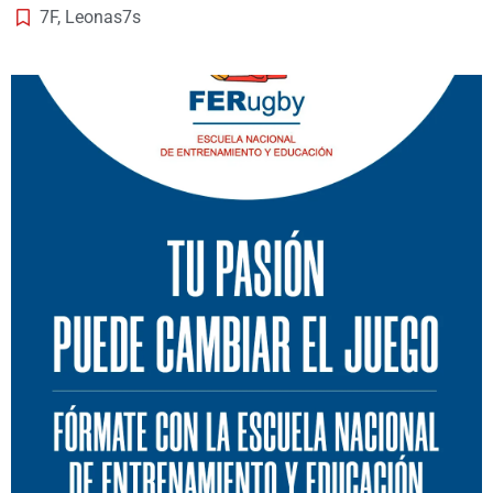
7F
,
Leonas7s