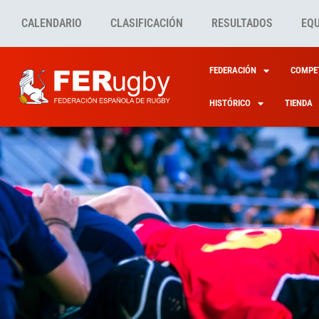
CALENDARIO
CLASIFICACIÓN
RESULTADOS
EQ
FEDERACIÓN
COMPET
HISTÓRICO
TIENDA