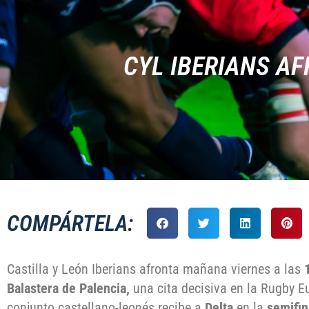
CYL IBERIANS AF
COMPÁRTELA:
Castilla y León Iberians afronta mañana viernes a las
Balastera de Palencia,
una cita decisiva en la Rugby E
conjunto castellano-leonés recibe a
Delta
en la
semifin