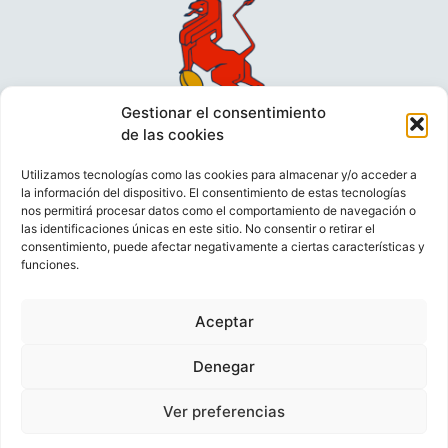
Gestionar el consentimiento
de las cookies
Utilizamos tecnologías como las cookies para almacenar y/o acceder a
la información del dispositivo. El consentimiento de estas tecnologías
nos permitirá procesar datos como el comportamiento de navegación o
las identificaciones únicas en este sitio. No consentir o retirar el
consentimiento, puede afectar negativamente a ciertas características y
funciones.
VIDEOCONFERENCIAS
POLÍTICA DE PRIVACIDAD
Aceptar
POLÍTICA DE COOKIES
POLÍTICA DE VENTAS
AVISO LEGAL
CONTACTO
Denegar
Ver preferencias
© FEDERACIÓN ESPAÑOLA DE RUGBY 2023.
DESARROLLADO POR
TOOOLS
.