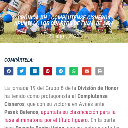
CRÓNICA DH | COMPLUTENSE CISNEROS
APUNTALA LOS CUARTOS DE FINAL DE LIGA
23 abril, 2023
COMPÁRTELA:
La jornada 19 del Grupo B de la
División de Honor
ha tenido como protagonista al
Complutense
Cisneros
, que con su victoria en Avilés ante
Pasek Belenos
,
apuntala su clasificación para la
fase eliminatoria por el título liguero
. En la parte