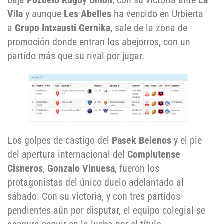
baja
Pozuelo Rugby Union
, con su victoria ante
La
Vila
y aunque
Les Abelles
ha vencido en Urbierta
a
Grupo Intxausti Gernika
, sale de la zona de
promoción donde entran los abejorros, con un
partido más que su rival por jugar.
Los golpes de castigo del
Pasek Belenos
y el pie
del apertura internacional del
Complutense
Cisneros
,
Gonzalo Vinuesa
, fueron los
protagonistas del único duelo adelantado al
sábado. Con su victoria, y con tres partidos
pendientes aún por disputar, el equipo colegial se