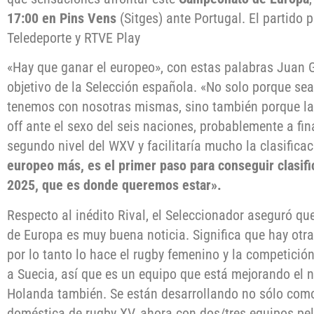
17:00 en Pins Vens
(Sitges) ante Portugal. El partido 
Teledeporte y RTVE Play
«Hay que ganar el europeo», con estas palabras Juan 
objetivo de la Selección española. «No solo porque sea
tenemos con nosotras mismas, sino también porque la 
off ante el sexo del seis naciones, probablemente a fin
segundo nivel del WXV y facilitaría mucho la clasifica
europeo más, es el primer paso para conseguir clasifi
2025, que es donde queremos estar».
Respecto al inédito Rival, el Seleccionador aseguró q
de Europa es muy buena noticia. Significa que hay otra
por lo tanto lo hace el rugby femenino y la competici
a Suecia, así que es un equipo que está mejorando el n
Holanda también. Se están desarrollando no sólo como 
doméstica de rugby XV, ahora con dos/tres equipos pel