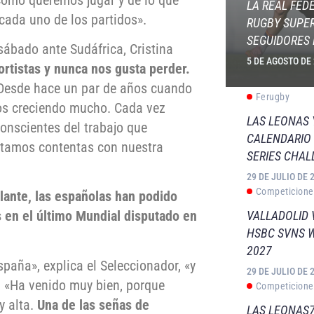
LA REAL FED
ada uno de los partidos».
RUGBY SUPER
SEGUIDORES 
sábado ante Sudáfrica, Cristina
5 DE AGOSTO DE
rtistas y nunca nos gusta perder.
esde hace un par de años cuando
Ferugby
os creciendo mucho. Cada vez
LAS LEONAS
nscientes del trabajo que
CALENDARIO 
estamos contentas con nuestra
SERIES CHAL
29 DE JULIO DE 
Competicione
lante, las españolas han podido
s en el último Mundial disputado en
VALLADOLID 
HSBC SVNS 
2027
paña», explica el Seleccionador, «y
29 DE JULIO DE 
. «Ha venido muy bien, porque
Competicione
y alta.
Una de las señas de
LAS LEONAS7