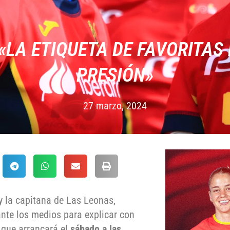
 «LA ETIQUETA DE FAVORITAS
PRESIÓN»
27 marzo, 2024
 y la capitana de Las Leonas,
nte los medios para explicar con
, que arrancará el
sábado a las