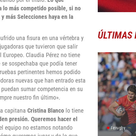
lo más competido posible, si no
n y más Selecciones haya en la
ÚLTIMAS 
ufrido una fisura en una vértebra y
jugadoras que tuvieron que salir
el Europeo. Claudia Pérez no tiene
e se sospechaba que podía tener
 pruebas pertinentes hemos podido
gadoras nuevas que han entrado esta
 puedan sumar competencia en su
empre nuestro fin último».
 la capitana
Cristina Blanco
lo tiene
aden presión. Queremos hacer el
el equipo no estamos notando
Ferugby
cómo queremos jugar y de lo que