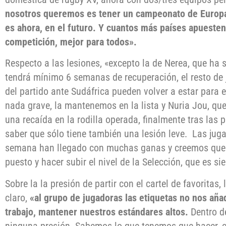
nosotros queremos es tener un campeonato de Europa 
es ahora, en el futuro. Y cuantos más países apueste
competición, mejor para todos».
Respecto a las lesiones, «excepto la de Nerea, que ha s
tendrá mínimo 6 semanas de recuperación, el resto de 
del partido ante Sudáfrica pueden volver a estar para 
nada grave, la mantenemos en la lista y Nuria Jou, qu
una recaída en la rodilla operada, finalmente tras las
saber que sólo tiene también una lesión leve. Las ju
semana han llegado con muchas ganas y creemos que
puesto y hacer subir el nivel de la Selección, que es si
Sobre la la presión de partir con el cartel de favoritas,
claro,
«al grupo de jugadoras las etiquetas no nos añ
trabajo, mantener nuestros estándares altos.
Dentro d
ninguna presión. Sabemos lo que tenemos que hacer, 