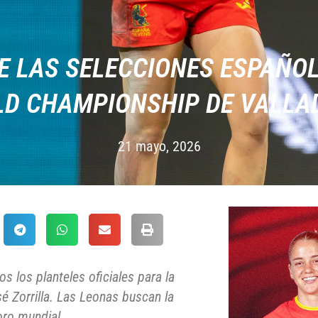
E LAS SELECCIONES ESPAÑOL
D CHAMPIONSHIP DE VALLA
21 mayo, 2026
s los planteles oficiales para la
é Zorrilla. Las Leonas buscan la
oro mundial.