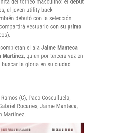
onita del torneo masculino:
el debut
s, el joven utility back
ambién debutó con la selección
n compartirá vestuario con
su primo
eos).
 completan el ala
Jaime Manteca
n Martínez
, quien por tercera vez en
 buscar la gloria en su ciudad
 Ramos (C), Paco Cosculluela,
Gabriel Rocaries, Jaime Manteca,
n Martínez.