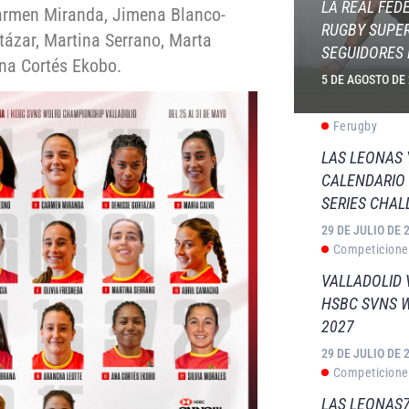
LA REAL FED
Carmen Miranda, Jimena Blanco-
RUGBY SUPER
tázar, Martina Serrano, Marta
SEGUIDORES 
Ana Cortés Ekobo.
5 DE AGOSTO DE
Ferugby
LAS LEONAS
CALENDARIO 
SERIES CHAL
29 DE JULIO DE 
Competicione
VALLADOLID 
HSBC SVNS 
2027
29 DE JULIO DE 
Competicione
LAS LEONAS7