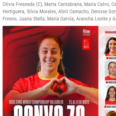
Olivia Fresneda (C), Marta Cantabrana, María Calvo, 
Hortiguera, Silvia Morales, Abril Camacho, Denisse Gor
Fresno, Juana Stella, María García, Arancha Leotte y 