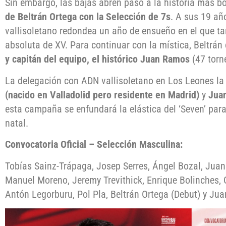
Sin embargo, las bajas abren paso a la historia más b
de Beltrán Ortega con la Selección de 7s
. A sus 19 año
vallisoletano redondea un año de ensueño en el que t
absoluta de XV. Para continuar con la mística, Beltrá
y capitán del equipo, el histórico Juan Ramos
(47 torn
La delegación con ADN vallisoletano en Los Leones la
(nacido en Valladolid pero residente en Madrid)
y
Jua
esta campaña se enfundará la elástica del ‘Seven’ para
natal.
Convocatoria Oficial – Selección Masculina:
Tobías Sainz-Trápaga, Josep Serres, Ángel Bozal, Juan
Manuel Moreno, Jeremy Trevithick, Enrique Bolinches, 
Antón Legorburu, Pol Pla, Beltrán Ortega (Debut) y Jua