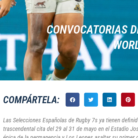
CONVOCATORIAS D
WORL
COMPÁRTELA:
Las Selecciones Españolas de Rugby 7s ya tienen definido
trascendental cita del 29 al 31 de mayo en el Estadio Jos
épica de la permanencia y Los Leones asaltar su primer 