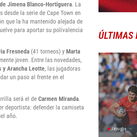
a de Jimena Blanco-Hortiguera
. La
s desde la serie de Cape Town en
ión que la ha mantenido alejada de
uelve para aportar su polivalencia
ÚLTIMAS 
via Fresneda
(41 torneos) y
Marta
mente joven. Entre las novedades,
s y Arancha Leotte
, las jugadoras
dar un paso al frente en el
rilla será el de
Carmen Miranda
.
er deportista: defender la camiseta
el año.
Ferugby