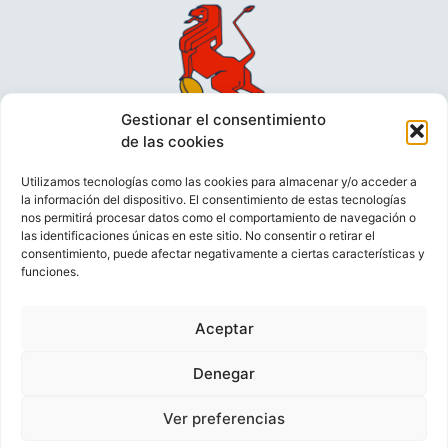
Gestionar el consentimiento
de las cookies
Utilizamos tecnologías como las cookies para almacenar y/o acceder a
la información del dispositivo. El consentimiento de estas tecnologías
nos permitirá procesar datos como el comportamiento de navegación o
las identificaciones únicas en este sitio. No consentir o retirar el
consentimiento, puede afectar negativamente a ciertas características y
funciones.
VIDEOCONFERENCIAS
POLÍTICA DE PRIVACIDAD
Aceptar
POLÍTICA DE COOKIES
POLÍTICA DE VENTAS
AVISO LEGAL
CONTACTO
Denegar
Ver preferencias
© FEDERACIÓN ESPAÑOLA DE RUGBY 2023.
DESARROLLADO POR
TOOOLS
.