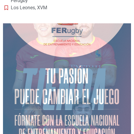
Ferugby
Los Leones
,
XVM