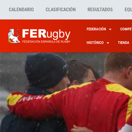
CALENDARIO
CLASIFICACIÓN
RESULTADOS
EQ
FEDERACIÓN
COMPET
HISTÓRICO
TIENDA