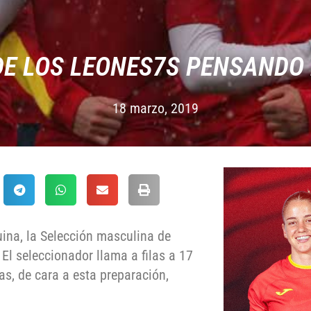
E LOS LEONES7S PENSANDO 
18 marzo, 2019
uina, la Selección masculina de
El seleccionador llama a filas a 17
as, de cara a esta preparación,