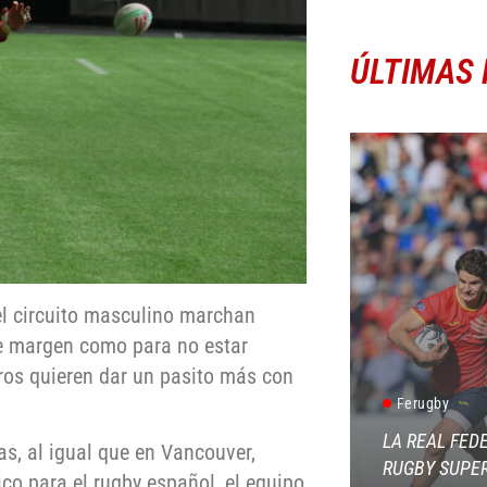
ÚLTIMAS 
del circuito masculino marchan
nte margen como para no estar
ros quieren dar un pasito más con
Ferugby
LA REAL FED
, al igual que en Vancouver,
RUGBY SUPER
co para el rugby español, el equipo