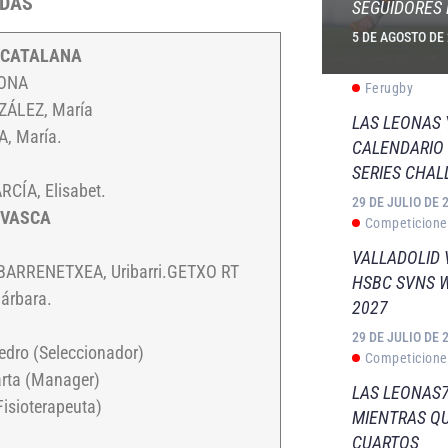
ADAS
SEGUIDORES 
5 DE AGOSTO DE
 CATALANA
LONA
Ferugby
ÁLEZ, María
LAS LEONAS
, María.
CALENDARIO 
SERIES CHAL
CÍA, Elisabet.
29 DE JULIO DE 
 VASCA
Competicione
VALLADOLID 
ARRENETXEA, Uribarri.GETXO RT
HSBC SVNS 
árbara.
2027
29 DE JULIO DE 
dro (Seleccionador)
Competicione
rta (Manager)
LAS LEONAS7
Fisioterapeuta)
MIENTRAS QU
CUARTOS