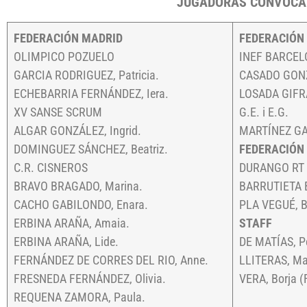
JUGADORAS CONVOC
FEDERACIÓN MADRID
FEDERACIÓN
OLIMPICO POZUELO
INEF BARCE
GARCIA RODRIGUEZ, Patricia.
CASADO GONZ
ECHEBARRIA FERNÁNDEZ, Iera.
LOSADA GIFRA
XV SANSE SCRUM
G.E. i E.G.
ALGAR GONZÁLEZ, Ingrid.
MARTÍNEZ GAR
DOMINGUEZ SÁNCHEZ, Beatriz.
FEDERACIÓN
C.R. CISNEROS
DURANGO RT
BRAVO BRAGADO, Marina.
BARRUTIETA B
CACHO GABILONDO, Enara.
PLA VEGUÉ, B
ERBINA ARAÑA, Amaia.
STAFF
ERBINA ARAÑA, Lide.
DE MATÍAS, Pe
FERNÁNDEZ DE CORRES DEL RIO, Anne.
LLITERAS, Ma
FRESNEDA FERNÁNDEZ, Olivia.
VERA, Borja (
REQUENA ZAMORA, Paula.