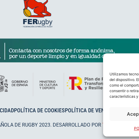
Utilizamos tecno
del dispositivo. 
como el comporta
consentir o retir
características y
ACIDAD
POLÍTICA DE COOKIES
POLÍTICA DE VENTAS
AVISO LEG
Acep
AÑOLA DE RUGBY 2023. DESARROLLADO POR
TOOOLS
.
PO