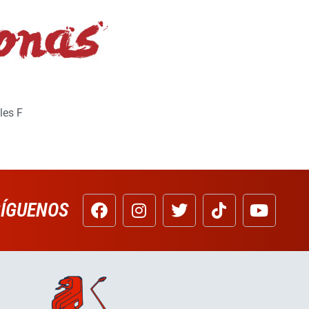
les F
SÍGUENOS