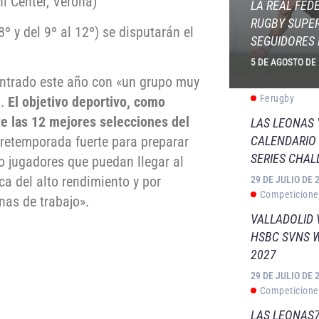
ni Center, Verona)
LA REAL FED
RUGBY SUPER
8º y del 9º al 12º) se disputarán el
SEGUIDORES 
5 DE AGOSTO DE
ontrado este año con «un grupo muy
Ferugby
6.
El objetivo deportivo, como
e las 12 mejores selecciones del
LAS LEONAS
CALENDARIO 
retemporada fuerte para preparar
SERIES CHAL
o jugadores que puedan llegar al
a del alto rendimiento y por
29 DE JULIO DE 
Competicione
nas de trabajo».
VALLADOLID 
HSBC SVNS 
2027
29 DE JULIO DE 
Competicione
LAS LEONAS7