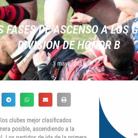
 FASES DE ASCENSO A LOS G
DIVISIÓN DE HONOR B
3 mayo, 2019
 los clubes mejor clasificados
nera posible, ascendiendo a la
l. Los partidos de ida de la primera