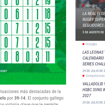
Ferugby
LA REAL FED
RUGBY SUPER
SEGUIDORES 
5 DE AGOSTO DE
Ferugby
LAS LEONAS
CALENDARIO 
SERIES CHAL
29 DE JULIO DE 
Competicione
VALLADOLID 
HSBC SVNS 
ctuaciones más destacadas de la
2027
elo
por
39-14
. El conjunto gallego
29 DE JULIO DE 
na victoria clave que le permite