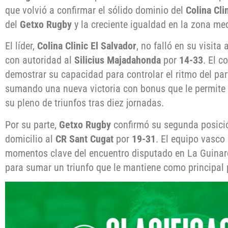
que volvió a confirmar el sólido dominio del
Colina Cli
del
Getxo Rugby
y la creciente igualdad en la zona med
El líder,
Colina Clinic El Salvador
, no falló en su visita
con autoridad al
Silicius Majadahonda
por
14-33
. El c
demostrar su capacidad para controlar el ritmo del parti
sumando una nueva victoria con bonus que le permite
su pleno de triunfos tras diez jornadas.
Por su parte,
Getxo Rugby
confirmó su segunda posición
domicilio al
CR Sant Cugat
por
19-31
. El equipo vasco
momentos clave del encuentro disputado en La Guinard
para sumar un triunfo que le mantiene como principal p