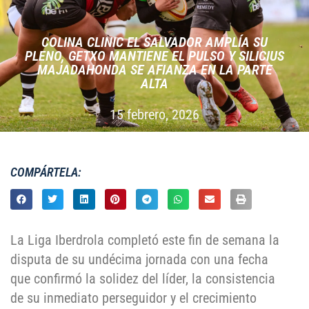
COLINA CLINIC EL SALVADOR AMPLÍA SU
PLENO, GETXO MANTIENE EL PULSO Y SILICIUS
MAJADAHONDA SE AFIANZA EN LA PARTE
ALTA
15 febrero, 2026
COMPÁRTELA:
La Liga Iberdrola completó este fin de semana la
disputa de su undécima jornada con una fecha
que confirmó la solidez del líder, la consistencia
de su inmediato perseguidor y el crecimiento