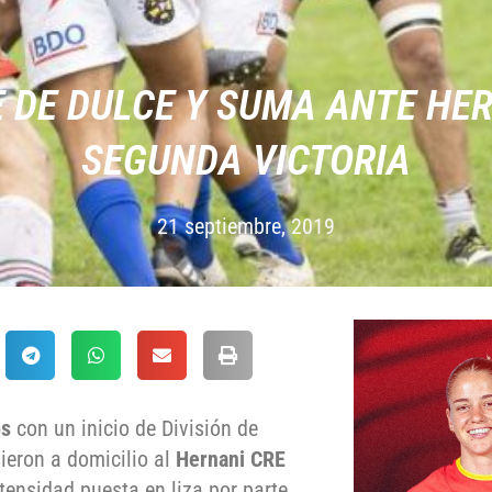
 DE DULCE Y SUMA ANTE HER
SEGUNDA VICTORIA
21 septiembre, 2019
os
con un inicio de División de
ieron a domicilio al
Hernani CRE
ntensidad puesta en liza por parte