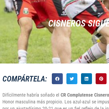
CISNEROS SIGUE
COMPÁRTELA:
Difícilmente habría soñado el
CR Complutense Cisner
Honor masculina más propicio. Los azul-azul se impus
por un ajustadísimo 20-21 que es un fiel reflejo de la i