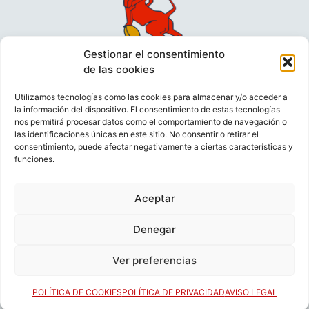
Gestionar el consentimiento
de las cookies
Utilizamos tecnologías como las cookies para almacenar y/o acceder a
la información del dispositivo. El consentimiento de estas tecnologías
nos permitirá procesar datos como el comportamiento de navegación o
las identificaciones únicas en este sitio. No consentir o retirar el
consentimiento, puede afectar negativamente a ciertas características y
funciones.
VIDEOCONFERENCIAS
POLÍTICA DE PRIVACIDAD
Aceptar
POLÍTICA DE COOKIES
POLÍTICA DE VENTAS
AVISO LEGAL
CONTACTO
Denegar
Ver preferencias
© FEDERACIÓN ESPAÑOLA DE RUGBY 2023.
DESARROLLADO POR
TOOOLS
.
POLÍTICA DE COOKIES
POLÍTICA DE PRIVACIDAD
AVISO LEGAL