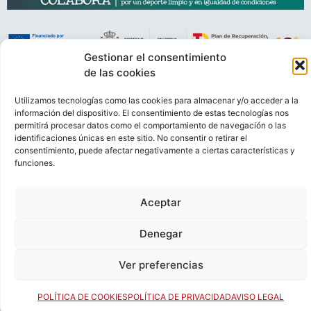
Gestionar el consentimiento
de las cookies
VIDEOCONFERENCIAS
POLÍTICA DE PRIVACIDAD
Utilizamos tecnologías como las cookies para almacenar y/o acceder a la
POLÍTICA DE COOKIES
POLÍTICA DE VENTAS
AVISO LEGAL
información del dispositivo. El consentimiento de estas tecnologías nos
CONTACTO
permitirá procesar datos como el comportamiento de navegación o las
identificaciones únicas en este sitio. No consentir o retirar el
consentimiento, puede afectar negativamente a ciertas características y
© FEDERACIÓN ESPAÑOLA DE RUGBY 2023.
funciones.
DESARROLLADO POR
TOOOLS
.
Aceptar
Denegar
Ver preferencias
POLÍTICA DE COOKIES
POLÍTICA DE PRIVACIDAD
AVISO LEGAL