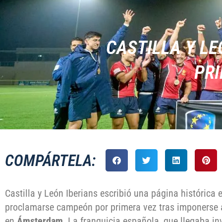
CASTILLA Y LE
PRI
COMPÁRTELA:
Castilla y León Iberians escribió una página histórica
proclamarse campeón por primera vez tras imponerse a
en
Ámsterdam
. La franquicia española, que llegaba in