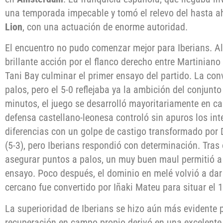
una temporada impecable y tomó el relevo del hasta a
Lion
, con una actuación de enorme autoridad.
El encuentro no pudo comenzar mejor para Iberians. Al
brillante acción por el flanco derecho entre Martiniano
Tani Bay culminar el primer ensayo del partido. La co
palos, pero el 5-0 reflejaba ya la ambición del conjunt
minutos, el juego se desarrolló mayoritariamente en c
defensa castellano-leonesa controló sin apuros los int
diferencias con un golpe de castigo transformado por
(5-3), pero Iberians respondió con determinación. Tras 
asegurar puntos a palos, un muy buen maul permitió a
ensayo. Poco después, el dominio en melé volvió a dar 
cercano fue convertido por Iñaki Mateu para situar el 1
La superioridad de Iberians se hizo aún más evidente
recuperación en campo propio derivó en una excelente