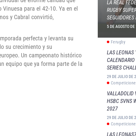
LA REAL FED
 Vinuesa para el 42-10. Ya en el
RUGBY SUPER
os y Cabral convirtió,
SEGUIDORES 
5 DE AGOSTO DE
temporada perfecta y levanta su
Ferugby
do su crecimiento y su
LAS LEONAS
 europeo. Un campeonato histórico
CALENDARIO 
 un equipo que ya forma parte de la
SERIES CHAL
29 DE JULIO DE 
Competicione
VALLADOLID 
HSBC SVNS 
2027
29 DE JULIO DE 
Competicione
LAS LEONAS7