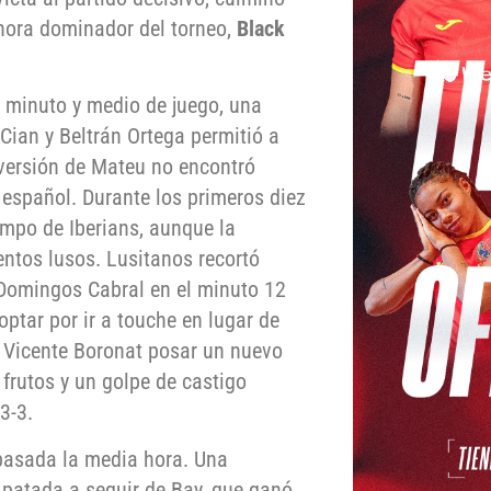
hora dominador del torneo,
Black
 minuto y medio de juego, una
 Cian y Beltrán Ortega permitió a
nversión de Mateu no encontró
o español. Durante los primeros diez
ampo de Iberians, aunque la
entos lusos. Lusitanos recortó
 Domingos Cabral en el minuto 12
optar por ir a touche en lugar de
 Vicente Boronat posar un nuevo
frutos y un golpe de castigo
3-3.
 pasada la media hora. Una
 patada a seguir de Bay, que ganó