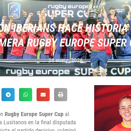
ÓN IBERIANS HACE HISTORIA
MERA RUGBY EUROPE SUPER
24 enero, 2026
 en
Rugby Europe Super Cup
al
 Lusitanos en la final disputada
victa al partido decisivo, culminó