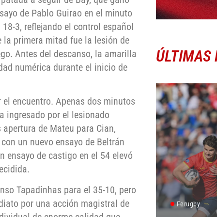
nsayo de Pablo Guirao en el minuto
18-3, reflejando el control español
 la primera mitad fue la lesión de
ÚLTIMAS 
go. Antes del descanso, la amarilla
dad numérica durante el inicio de
ar el encuentro. Apenas dos minutos
a ingresado por el lesionado
s apertura de Mateu para Cian,
7 con un nuevo ensayo de Beltrán
un ensayo de castigo en el 54 elevó
ecidida.
onso Tapadinhas para el 35-10, pero
diato por una acción magistral de
Ferugby
ndividual de enorme calidad que