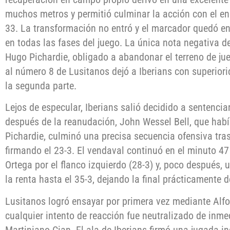
muchos metros y permitió culminar la acción con el e
33. La transformación no entró y el marcador quedó en 
en todas las fases del juego. La única nota negativa de
Hugo Pichardie, obligado a abandonar el terreno de jue
al número 8 de Lusitanos dejó a Iberians con superiori
la segunda parte.
Lejos de especular, Iberians salió decidido a sentenci
después de la reanudación, John Wessel Bell, que habí
Pichardie, culminó una precisa secuencia ofensiva tra
firmando el 23-3. El vendaval continuó en el minuto 4
Ortega por el flanco izquierdo (28-3) y, poco después, 
la renta hasta el 35-3, dejando la final prácticamente d
Lusitanos logró ensayar por primera vez mediante Alf
cualquier intento de reacción fue neutralizado de inme
Martiniano Cian. El ala de Iberians firmó una jugada i