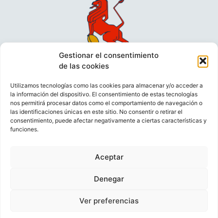
Gestionar el consentimiento
de las cookies
Utilizamos tecnologías como las cookies para almacenar y/o acceder a
la información del dispositivo. El consentimiento de estas tecnologías
nos permitirá procesar datos como el comportamiento de navegación o
las identificaciones únicas en este sitio. No consentir o retirar el
consentimiento, puede afectar negativamente a ciertas características y
funciones.
VIDEOCONFERENCIAS
POLÍTICA DE PRIVACIDAD
Aceptar
POLÍTICA DE COOKIES
POLÍTICA DE VENTAS
AVISO LEGAL
CONTACTO
Denegar
Ver preferencias
© FEDERACIÓN ESPAÑOLA DE RUGBY 2023.
DESARROLLADO POR
TOOOLS
.