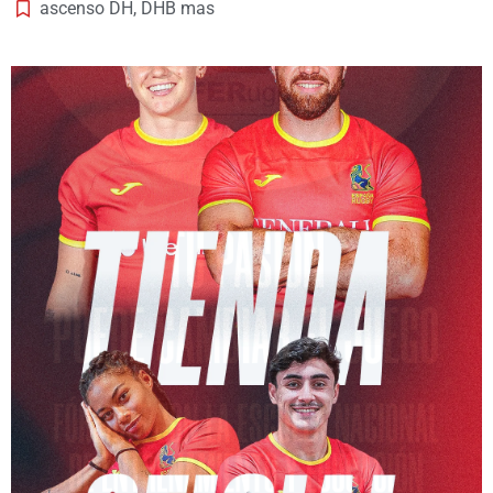
ascenso DH
,
DHB mas